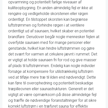
opvarmning og potentielt farlige niveauer af
kulilteopbygning. En anden almindelig fejl er ikke at
rengøre og vedligeholde skorstenen eller røgen
ordentligt. En tilstoppet skorsten kan begrænse
luftstrømmen og forhindre røgen i at ventilere
ordentligt ud af saunaen, hvilket skaber en potentiel
brandfare. Derudover begår nogle mennesker fejlen at
overfylde saunaen med for mange personer eller
genstande, hvilket kan hindre luftstrømmen og gøre
det svært for varmen at cirkulere jævnt i rummet. Det
er vigtigt at holde saunaen fri for rod og give masser
af plads til luftstrømmen. Endelig kan nogle individer
forsøge at kompensere for utilstrækkelig luftstrøm
ved at tilføje mere træ til ilden end nødvendigt. Dette
kan føre til overophedning og potentielt beskadige
træpilleovnen eller saunastrukturen. Generelt er det
vigtigt at være opmærksom på disse almindelige fejl
og træffe de nødvendige foranstaltninger for at sikre
korrekt luftstrøm i en træfyret sauna for effektiv