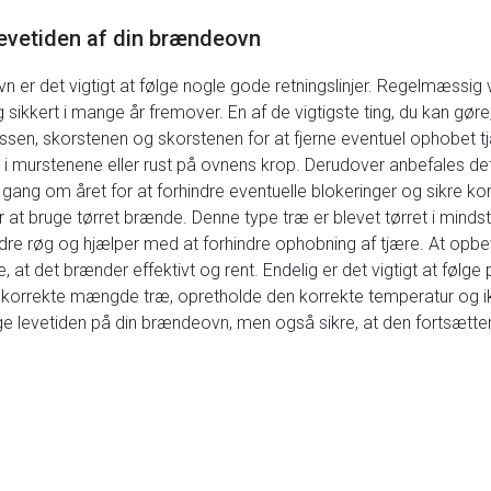
levetiden af din brændeovn
er det vigtigt at følge nogle gode retningslinjer. Regelmæssig ved
 sikkert i mange år fremover. En af de vigtigste ting, du kan gør
kassen, skorstenen og skorstenen for at fjerne eventuel ophobet tj
r i murstenene eller rust på ovnens krop. Derudover anbefales det 
gang om året for at forhindre eventuelle blokeringer og sikre kor
 at bruge tørret brænde. Denne type træ er blevet tørret i mind
dre røg og hjælper med at forhindre ophobning af tjære. At opbev
, at det brænder effektivt og rent. Endelig er det vigtigt at følge 
 korrekte mængde træ, opretholde den korrekte temperatur og i
nge levetiden på din brændeovn, men også sikre, at den fortsætt