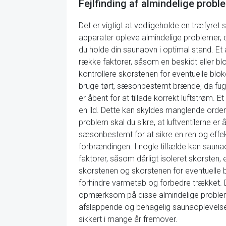
Fejlfinding af almindelige pro
Det er vigtigt at vedligeholde en træfyret
apparater opleve almindelige problemer,
du holde din saunaovn i optimal stand. E
række faktorer, såsom en beskidt eller blo
kontrollere skorstenen for eventuelle blo
bruge tørt, sæsonbestemt brænde, da fugti
er åbent for at tillade korrekt luftstrøm
en ild. Dette kan skyldes manglende ordentl
problem skal du sikre, at luftventilerne er åb
sæsonbestemt for at sikre en ren og effek
forbrændingen. I nogle tilfælde kan saun
faktorer, såsom dårligt isoleret skorsten,
skorstenen og skorstenen for eventuelle blo
forhindre varmetab og forbedre trækket. D
opmærksom på disse almindelige probleme
afslappende og behagelig saunaoplevelse. 
sikkert i mange år fremover.