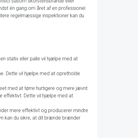
risici såsom skorstensbrande eller
mindst én gang om året af en professionel
oritere regelmæssige inspektioner kan du
n stativ eller palle vil hjælpe med at
. Dette vil hjælpe med at opretholde
ræet med at tørre hurtigere og mere jævnt.
e effektivt. Dette vil hjælpe med at
ænder mere effektivt og producerer mindre
ovn kan du sikre, at dit brænde brænder