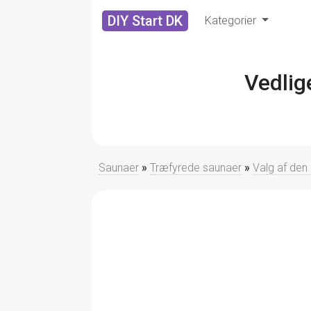
DIY Start DK
Kategorier
Vedlig
Saunaer
»
Træfyrede saunaer
»
Valg af den 