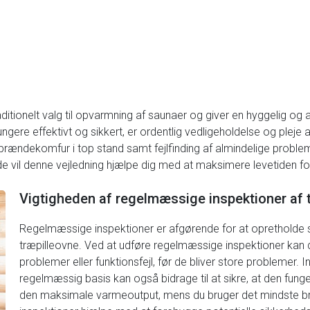
tionelt valg til opvarmning af saunaer og giver en hyggelig og au
ere effektivt og sikkert, er ordentlig vedligeholdelse og pleje a
ræbrændekomfur i top stand samt fejlfinding af almindelige probl
nde vil denne vejledning hjælpe dig med at maksimere levetiden fo
Vigtigheden af regelmæssige inspektioner af 
Regelmæssige inspektioner er afgørende for at opretholde s
træpilleovne. Ved at udføre regelmæssige inspektioner kan du
problemer eller funktionsfejl, før de bliver store problemer. I
regelmæssig basis kan også bidrage til at sikre, at den funge
den maksimale varmeoutput, mens du bruger det mindste 