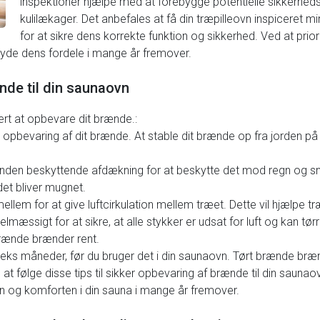
inspektioner hjælpe med at forebygge potentielle sikkerheds
kulilækager. Det anbefales at få din træpilleovn inspiceret 
for at sikre dens korrekte funktion og sikkerhed. Ved at pri
nyde dens fordele i mange år fremover.
ænde til din saunaovn
kert at opbevare dit brænde.:
l opbevaring af dit brænde. At stable dit brænde op fra jorden på e
nden beskyttende afdækning for at beskytte det mod regn og sne
det bliver mugnet.
lem for at give luftcirkulation mellem træet. Dette vil hjælpe t
æssigt for at sikre, at alle stykker er udsat for luft og kan tørr
brænde brænder rent.
 seks måneder, før du bruger det i din saunaovn. Tørt brænde br
at følge disse tips til sikker opbevaring af brænde til din sauna
en og komforten i din sauna i mange år fremover.