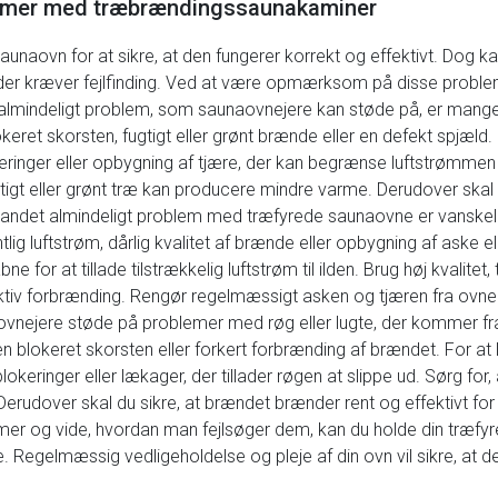
blemer med træbrændingssaunakaminer
 saunaovn for at sikre, at den fungerer korrekt og effektivt. Dog
 der kræver fejlfinding. Ved at være opmærksom på disse proble
t almindeligt problem, som saunaovnejere kan støde på, er mang
keret skorsten, fugtigt eller grønt brænde eller en defekt spjæld.
keringer eller opbygning af tjære, der kan begrænse luftstrømme
gt eller grønt træ kan producere mindre varme. Derudover skal d
. Et andet almindeligt problem med træfyrede saunaovne er vanskel
ig luftstrøm, dårlig kvalitet af brænde eller opbygning af aske ell
ne for at tillade tilstrækkelig luftstrøm til ilden. Brug høj kvalitet
tiv forbrænding. Rengør regelmæssigt asken og tjæren fra ovnen
aovnejere støde på problemer med røg eller lugte, der kommer f
 en blokeret skorsten eller forkert forbrænding af brændet. For at
keringer eller lækager, der tillader røgen at slippe ud. Sørg for, a
erudover skal du sikre, at brændet brænder rent og effektivt for
r og vide, hvordan man fejlsøger dem, kan du holde din træfyr
Regelmæssig vedligeholdelse og pleje af din ovn vil sikre, at de