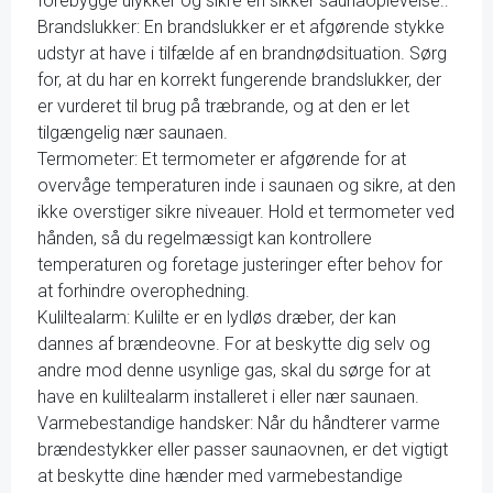
forebygge ulykker og sikre en sikker saunaoplevelse.:
Brandslukker: En brandslukker er et afgørende stykke
udstyr at have i tilfælde af en brandnødsituation. Sørg
for, at du har en korrekt fungerende brandslukker, der
er vurderet til brug på træbrande, og at den er let
tilgængelig nær saunaen.
Termometer: Et termometer er afgørende for at
overvåge temperaturen inde i saunaen og sikre, at den
ikke overstiger sikre niveauer. Hold et termometer ved
hånden, så du regelmæssigt kan kontrollere
temperaturen og foretage justeringer efter behov for
at forhindre overophedning.
Kuliltealarm: Kulilte er en lydløs dræber, der kan
dannes af brændeovne. For at beskytte dig selv og
andre mod denne usynlige gas, skal du sørge for at
have en kuliltealarm installeret i eller nær saunaen.
Varmebestandige handsker: Når du håndterer varme
brændestykker eller passer saunaovnen, er det vigtigt
at beskytte dine hænder med varmebestandige