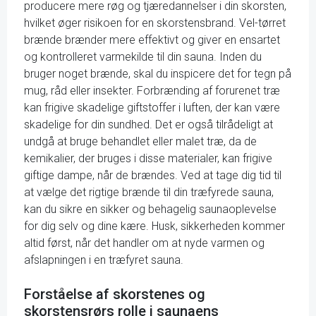
producere mere røg og tjæredannelser i din skorsten,
hvilket øger risikoen for en skorstensbrand. Vel-tørret
brænde brænder mere effektivt og giver en ensartet
og kontrolleret varmekilde til din sauna. Inden du
bruger noget brænde, skal du inspicere det for tegn på
mug, råd eller insekter. Forbrænding af forurenet træ
kan frigive skadelige giftstoffer i luften, der kan være
skadelige for din sundhed. Det er også tilrådeligt at
undgå at bruge behandlet eller malet træ, da de
kemikalier, der bruges i disse materialer, kan frigive
giftige dampe, når de brændes. Ved at tage dig tid til
at vælge det rigtige brænde til din træfyrede sauna,
kan du sikre en sikker og behagelig saunaoplevelse
for dig selv og dine kære. Husk, sikkerheden kommer
altid først, når det handler om at nyde varmen og
afslapningen i en træfyret sauna.
Forståelse af skorstenes og
skorstensrørs rolle i saunaens