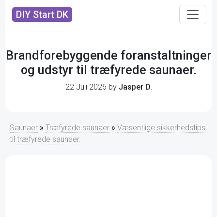
DIY Start DK
Brandforebyggende foranstaltninger
og udstyr til træfyrede saunaer.
22 Juli 2026 by
Jasper D.
Saunaer
»
Træfyrede saunaer
»
Væsentlige sikkerhedstips
til træfyrede saunaer.