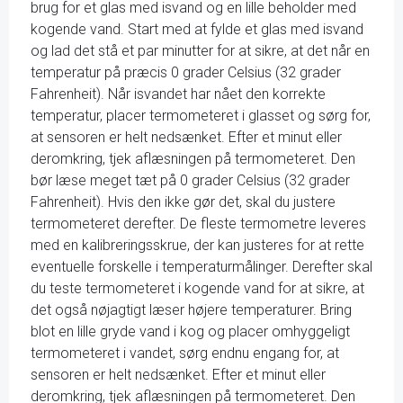
brug for et glas med isvand og en lille beholder med
kogende vand. Start med at fylde et glas med isvand
og lad det stå et par minutter for at sikre, at det når en
temperatur på præcis 0 grader Celsius (32 grader
Fahrenheit). Når isvandet har nået den korrekte
temperatur, placer termometeret i glasset og sørg for,
at sensoren er helt nedsænket. Efter et minut eller
deromkring, tjek aflæsningen på termometeret. Den
bør læse meget tæt på 0 grader Celsius (32 grader
Fahrenheit). Hvis den ikke gør det, skal du justere
termometeret derefter. De fleste termometre leveres
med en kalibreringsskrue, der kan justeres for at rette
eventuelle forskelle i temperaturmålinger. Derefter skal
du teste termometeret i kogende vand for at sikre, at
det også nøjagtigt læser højere temperaturer. Bring
blot en lille gryde vand i kog og placer omhyggeligt
termometeret i vandet, sørg endnu engang for, at
sensoren er helt nedsænket. Efter et minut eller
deromkring, tjek aflæsningen på termometeret. Den