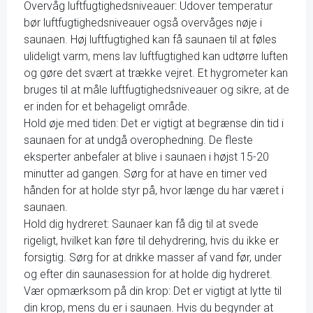
Overvåg luftfugtighedsniveauer: Udover temperatur
bør luftfugtighedsniveauer også overvåges nøje i
saunaen. Høj luftfugtighed kan få saunaen til at føles
ulideligt varm, mens lav luftfugtighed kan udtørre luften
og gøre det svært at trække vejret. Et hygrometer kan
bruges til at måle luftfugtighedsniveauer og sikre, at de
er inden for et behageligt område.
Hold øje med tiden: Det er vigtigt at begrænse din tid i
saunaen for at undgå overophedning. De fleste
eksperter anbefaler at blive i saunaen i højst 15-20
minutter ad gangen. Sørg for at have en timer ved
hånden for at holde styr på, hvor længe du har været i
saunaen.
Hold dig hydreret: Saunaer kan få dig til at svede
rigeligt, hvilket kan føre til dehydrering, hvis du ikke er
forsigtig. Sørg for at drikke masser af vand før, under
og efter din saunasession for at holde dig hydreret.
Vær opmærksom på din krop: Det er vigtigt at lytte til
din krop, mens du er i saunaen. Hvis du begynder at