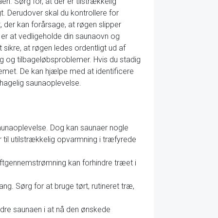
en. Sørg for, at der er tilstrækkelig
igt. Derudover skal du kontrollere for
, der kan forårsage, at røgen slipper
å er at vedligeholde din saunaovn og
ikre, at røgen ledes ordentligt ud af
g og tilbageløbsproblemer. Hvis du stadig
lemet. De kan hjælpe med at identificere
ehagelig saunaoplevelse.
aunaoplevelse. Dog kan saunaer nogle
til utilstrækkelig opvarmning i træfyrede
luftgennemstrømning kan forhindre træet i
ng. Sørg for at bruge tørt, rutineret træ,
indre saunaen i at nå den ønskede