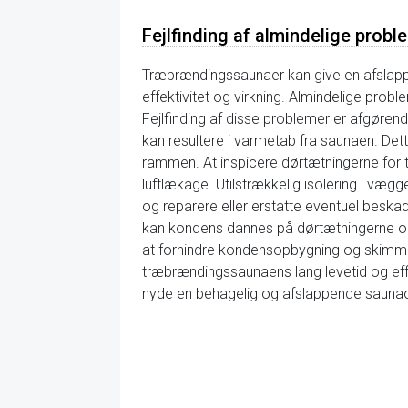
Fejlfinding af almindelige prob
Træbrændingssaunaer kan give en afslapp
effektivitet og virkning. Almindelige pro
Fejlfinding af disse problemer er afgøren
kan resultere i varmetab fra saunaen. Dett
rammen. At inspicere dørtætningerne for t
luftlækage. Utilstrækkelig isolering i væg
og reparere eller erstatte eventuel beskad
kan kondens dannes på dørtætningerne og i
at forhindre kondensopbygning og skimmel
træbrændingssaunaens lang levetid og effe
nyde en behagelig og afslappende saunao