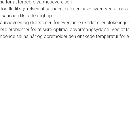
ering for at forbedre varmebevarelsen.
for lille til størrelsen af saunaen, kan den have svært ved at op
 saunaen tilstrækkeligt op.
saunaovnen og skorstenen for eventuelle skader eller blokeringer,
uelle problemer for at sikre optimal opvarmningsydelse. Ved at t
brændende sauna når og opretholder den ønskede temperatur for 