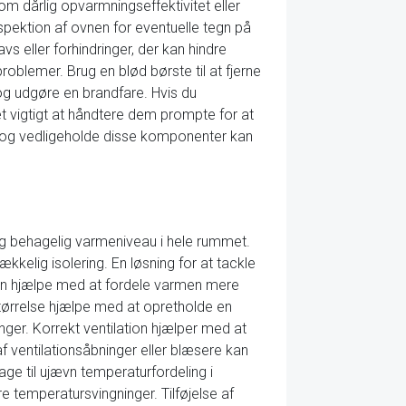
som dårlig opvarmningseffektivitet eller
spektion af ovnen for eventuelle tegn på
avs eller forhindringer, der kan hindre
blemer. Brug en blød børste til at fjerne
 og udgøre en brandfare. Hvis du
t vigtigt at håndtere dem prompte for at
re og vedligeholde disse komponenter kan
og behagelig varmeniveau i hele rummet.
ækkelig isolering. En løsning for at tackle
 kan hjælpe med at fordele varmen mere
tørrelse hjælpe med at opretholde en
ger. Korrekt ventilation hjælper med at
f ventilationsåbninger eller blæsere kan
ge til ujævn temperaturfordeling i
e temperatursvingninger. Tilføjelse af