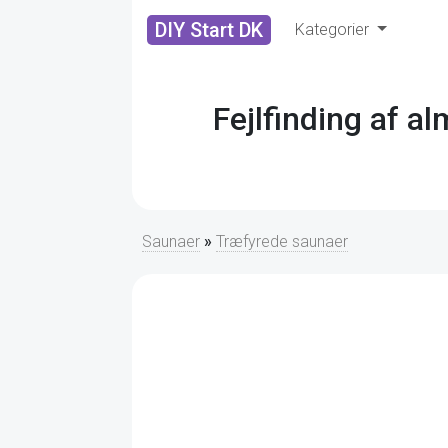
DIY Start DK
Kategorier
Fejlfinding af 
Saunaer
»
Træfyrede saunaer