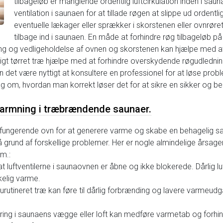
tilbageløb er manglende ordentlig luftcirkulation inden i sauna
ventilation i saunaen for at tillade røgen at slippe ud ordentl
eventuelle lækager eller sprækker i skorstenen eller ovnrøret
tilbage ind i saunaen. En måde at forhindre røg tilbageløb p
g og vedligeholdelse af ovnen og skorstenen kan hjælpe med at s
igt tørret træ hjælpe med at forhindre overskydende røgudlednin
 det være nyttigt at konsultere en professionel for at løse prob
ng om, hvordan man korrekt løser det for at sikre en sikker og b
pvarmning i træbrændende saunaer.
lfungerende ovn for at generere varme og skabe en behagelig s
rund af forskellige problemer. Her er nogle almindelige årsager 
m.:
at luftventilerne i saunaovnen er åbne og ikke blokerede. Dårlig 
kelig varme.
r urutineret træ kan føre til dårlig forbrænding og lavere varmeudga
solering i saunaens vægge eller loft kan medføre varmetab og forh