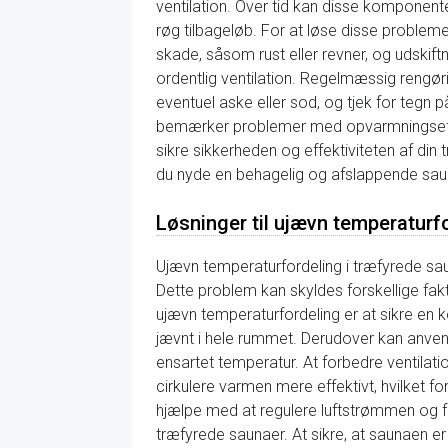
ventilation. Over tid kan disse komponenter
røg tilbageløb. For at løse disse problem
skade, såsom rust eller revner, og udskiftni
ordentlig ventilation. Regelmæssig rengør
eventuel aske eller sod, og tjek for tegn 
bemærker problemer med opvarmningseffekt
sikre sikkerheden og effektiviteten af di
du nyde en behagelig og afslappende sau
Løsninger til ujævn temperaturf
Ujævn temperaturfordeling i træfyrede sa
Dette problem kan skyldes forskellige faktor
ujævn temperaturfordeling er at sikre en 
jævnt i hele rummet. Derudover kan anven
ensartet temperatur. At forbedre ventilat
cirkulere varmen mere effektivt, hvilket f
hjælpe med at regulere luftstrømmen og fo
træfyrede saunaer. At sikre, at saunaen er