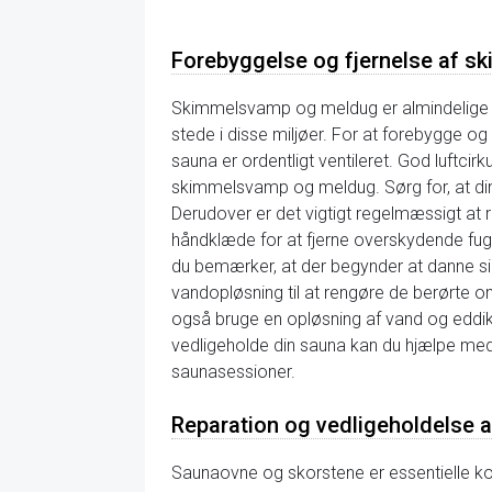
Forebyggelse og fjernelse af s
Skimmelsvamp og meldug er almindelige pr
stede i disse miljøer. For at forebygge og f
sauna er ordentligt ventileret. God luftcirk
skimmelsvamp og meldug. Sørg for, at din s
Derudover er det vigtigt regelmæssigt at 
håndklæde for at fjerne overskydende fugt
du bemærker, at der begynder at danne si
vandopløsning til at rengøre de berørte o
også bruge en opløsning af vand og eddik
vedligeholde din sauna kan du hjælpe med 
saunasessioner.
Reparation og vedligeholdelse 
Saunaovne og skorstene er essentielle ko