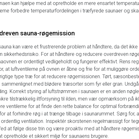
saunaen kan hjælpe med at opretholde en mere ensartet temperatu
brugerne forbedre temperaturfordelingen i træfyrede saunaer og 
rdreven sauna-røgemission
auna kan være et frustrerende problem at håndtere, da det ikke
sikkerhedsrisiko. For at håndtere og reducere overdreven røgemi
unaovnen er ordentligt vedligeholdt og fungerer effektivt. Rens re
r, at luftventilerne på ovnen er åbne og frie for at muliggøre orde
igtige type træ for at reducere røgemissionen. Tørt, sæsonbeste
ammenlignet med blødere træsorter som fyr eller gran. Undgå at
nding. Korrekt styring af luftstrømmen i saunaen er en anden nøgl
t sikre tilstrækkelig iltforsyning til ilden, men vær opmærksom på 
ere ventilerne for at finde den rette balance for optimal forbræn
r at forhindre røg i at trænge tilbage i saunarummet. Sørg for, a
e ordentlig ventilation. Inspektér skorstenen regelmæssigt for teg
 Ved at følge disse trin og være proaktiv med at håndtere røgem
 opretholde et sikkert miljø for saunaens brugere.