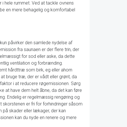
r i hele rummet. Ved at tackle ovnens
skabe en mere behagelig og komfortabel
 kun påvirker den samlede nydelse af
ssion fra saunaen er der flere trin, der
gelmæssigt for sod eller aske, da dette
ntlig ventilation og forbrænding.
mt hårdttræ som birk, eg eller ahorn
 bruge træ, der er vådt eller grønt, da
efaktor i at reducere røgemissionen. Sørg
ikke at have dem helt åbne, da det kan føre
ding. Endelig er regelmæssig rengøring og
t skorstenen er fri for forhindringer såsom
n på skader eller lækager, der kan
issionen kan du nyde en renere og mere