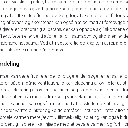
 opleve slid og ælde, hvilket kan føre til potentielle problemer 
er er regelmæssig vedligeholdelse og reparationer afgørende. In
ng af slidte dele efter behov. Sørg for, at skorstenen er fri for sn
ing af ovnen og skorstenen kan også hjælpe med at forebygge pro
på tjære, en brandfarlig substans, der kan ophobe sig i skorstene
iviteten eller ventilationen af din saunaovn og skorsten, er de
n træbrændingssauna. Ved at investere tid og kræfter i at repare
naoplevelse i mange år fremover.
ordeling
unaer kan være frustrerende for brugere, der søger en ensartet 
er, såsom dårlig ventilation, forkert placering af ovn eller utilstr
korrekt placering af ovnen i saunaen. At placere ovnen centralt
delse af en ovn med tilstrækkelig varmekapacitet til saunaens s
ionen i saunaen kan også hjælpe med at tackle temperatursvingnin
orhindrer varme punkter og kolde områder i saunaen. Installation a
rdele varmen mere jævnt. Utilstrækkelig isolering kan også bidra
 ordentligt isoleret, kan hjælpe med at bevare varmen og forhindr