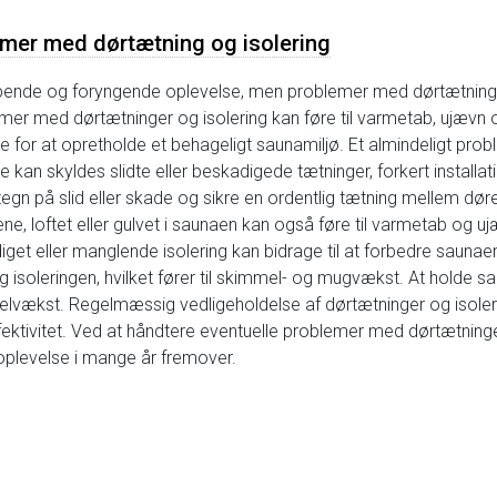
lemer med dørtætning og isolering
ende og foryngende oplevelse, men problemer med dørtætninger
blemer med dørtætninger og isolering kan føre til varmetab, ujæv
de for at opretholde et behageligt saunamiljø. Et almindeligt pr
e kan skyldes slidte eller beskadigede tætninger, forkert install
egn på slid eller skade og sikre en ordentlig tætning mellem dør
gene, loftet eller gulvet i saunaen kan også føre til varmetab og 
iget eller manglende isolering kan bidrage til at forbedre saunaen
soleringen, hvilket fører til skimmel- og mugvækst. At holde saun
vækst. Regelmæssig vedligeholdelse af dørtætninger og isolerin
ktivitet. Ved at håndtere eventuelle problemer med dørtætninger
plevelse i mange år fremover.