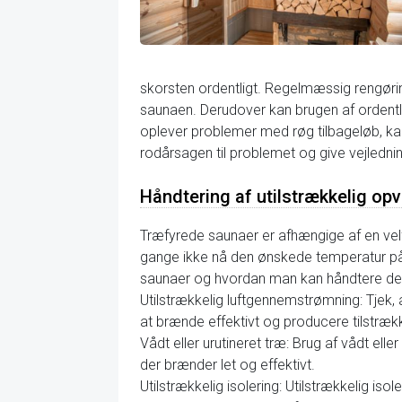
skorsten ordentligt. Regelmæssig rengørin
saunaen. Derudover kan brugen af ordentl
oplever problemer med røg tilbageløb, kan
rodårsagen til problemet og give vejledni
Håndtering af utilstrækkelig o
Træfyrede saunaer er afhængige af en ve
gange ikke nå den ønskede temperatur på g
saunaer og hvordan man kan håndtere de
Utilstrækkelig luftgennemstrømning: Tjek, 
at brænde effektivt og producere tilstræk
Vådt eller urutineret træ: Brug af vådt elle
der brænder let og effektivt.
Utilstrækkelig isolering: Utilstrækkelig i