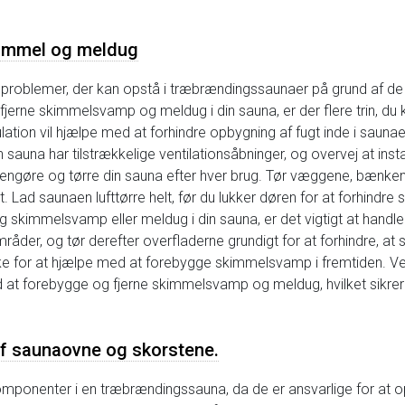
kimmel og meldug
oblemer, der kan opstå i træbrændingssaunaer på grund af de høj
jerne skimmelsvamp og meldug i din sauna, er der flere trin, du kan 
ulation vil hjælpe med at forhindre opbygning af fugt inde i saunaen
auna har tilstrækkelige ventilationsåbninger, og overvej at instal
rengøre og tørre din sauna efter hver brug. Tør væggene, bænken
. Lad saunaen lufttørre helt, før du lukker døren for at forhind
g skimmelsvamp eller meldug i din sauna, er det vigtigt at han
mråder, og tør derefter overfladerne grundigt for at forhindre, 
e for at hjælpe med at forebygge skimmelsvamp i fremtiden. Ve
at forebygge og fjerne skimmelsvamp og meldug, hvilket sikrer et
af saunaovne og skorstene.
mponenter i en træbrændingssauna, da de er ansvarlige for at 