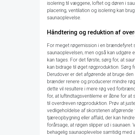
isolering til væggene, loftet og døren i 
placering, ventilation og isolering kan 
saunaoplevelse.
Håndtering og reduktion af ove
For meget røgemission i en brændefyret s
saunaoplevelsen, men også kan udgøre en 
kan tages. For det første, sørg for, at sa
kan bidrage til øget røgproduktion. Sørg fo
Derudover er det afgørende at bruge den r
brænder renere og producerer mindre røg s
dette vil resultere i mere røg ved forbræ
for, at luftindtagsventilerne er åbne for a
til overdreven røgproduktion. Prøv at just
vedligeholdelse af skorstenen afgørende fo
tjæreopbygning eller affald, der kan hindr
forårsage, at røgen slipper ud i saunaen.
behagelig saunaoplevelse samtidig med at