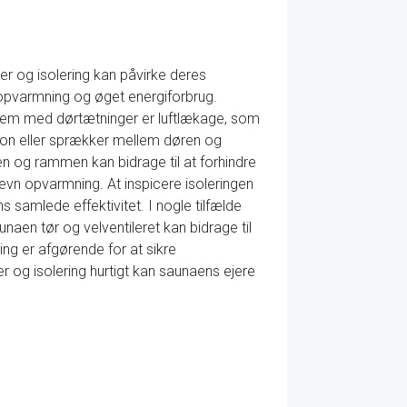
 og isolering kan påvirke deres
n opvarmning og øget energiforbrug.
oblem med dørtætninger er luftlækage, som
ation eller sprækker mellem døren og
en og rammen kan bidrage til at forhindre
ujævn opvarmning. At inspicere isoleringen
s samlede effektivitet. I nogle tilfælde
aen tør og velventileret kan bidrage til
g er afgørende for at sikre
 og isolering hurtigt kan saunaens ejere