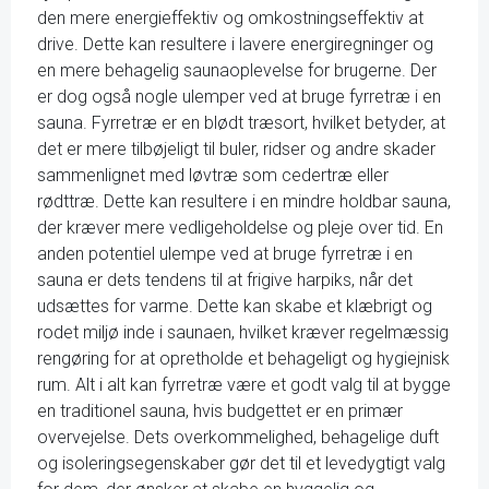
den mere energieffektiv og omkostningseffektiv at
drive. Dette kan resultere i lavere energiregninger og
en mere behagelig saunaoplevelse for brugerne. Der
er dog også nogle ulemper ved at bruge fyrretræ i en
sauna. Fyrretræ er en blødt træsort, hvilket betyder, at
det er mere tilbøjeligt til buler, ridser og andre skader
sammenlignet med løvtræ som cedertræ eller
rødttræ. Dette kan resultere i en mindre holdbar sauna,
der kræver mere vedligeholdelse og pleje over tid. En
anden potentiel ulempe ved at bruge fyrretræ i en
sauna er dets tendens til at frigive harpiks, når det
udsættes for varme. Dette kan skabe et klæbrigt og
rodet miljø inde i saunaen, hvilket kræver regelmæssig
rengøring for at opretholde et behageligt og hygiejnisk
rum. Alt i alt kan fyrretræ være et godt valg til at bygge
en traditionel sauna, hvis budgettet er en primær
overvejelse. Dets overkommelighed, behagelige duft
og isoleringsegenskaber gør det til et levedygtigt valg