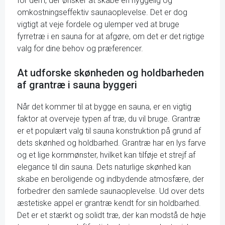
for dem, der ønsker at skabe en hyggelig og
omkostningseffektiv saunaoplevelse. Det er dog
vigtigt at veje fordele og ulemper ved at bruge
fyrretræ i en sauna for at afgøre, om det er det rigtige
valg for dine behov og præferencer.
At udforske skønheden og holdbarheden
af grantræ i sauna byggeri
Når det kommer til at bygge en sauna, er en vigtig
faktor at overveje typen af træ, du vil bruge. Grantræ
er et populært valg til sauna konstruktion på grund af
dets skønhed og holdbarhed. Grantræ har en lys farve
og et lige kornmønster, hvilket kan tilføje et strejf af
elegance til din sauna. Dets naturlige skønhed kan
skabe en beroligende og indbydende atmosfære, der
forbedrer den samlede saunaoplevelse. Ud over dets
æstetiske appel er grantræ kendt for sin holdbarhed.
Det er et stærkt og solidt træ, der kan modstå de høje